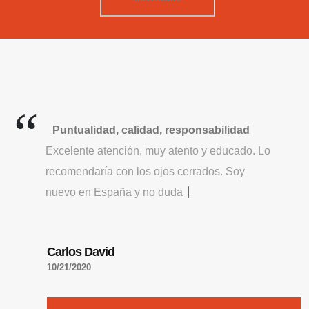
Puntualidad, calidad, responsabilidad
E
x
c
e
l
e
n
t
e
a
t
e
n
c
i
ó
n
,
m
u
y
a
t
e
n
t
o
y
e
d
u
c
a
d
o
.
L
o
r
e
c
o
m
e
n
d
a
r
í
a
c
o
n
l
o
s
o
j
o
s
c
e
r
r
a
d
o
s
.
S
o
y
n
u
e
v
o
e
n
E
s
p
a
ñ
a
y
n
o
d
u
d
a
r
í
a
e
n
c
o
n
t
r
a
t
a
r
d
Carlos David
10/21/2020